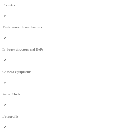
Permitts
//
Music research and layouts
//
In-house directors and DoPs
//
Camera equipments
//
Aerial Shots
//
Fotografie
//