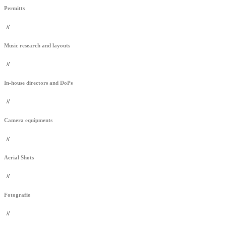
Permitts
//
Music research and layouts
//
In-house directors and DoPs
//
Camera equipments
//
Aerial Shots
//
Fotografie
//